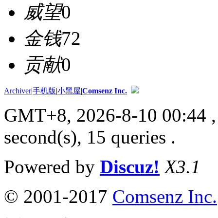
威望
0
金钱
72
贡献
0
Archiver
|
手机版
|
小黑屋
|
Comsenz Inc.
GMT+8, 2026-8-10 00:44
,
second(s), 15 queries .
Powered by
Discuz!
X3.1
© 2001-2017
Comsenz Inc.